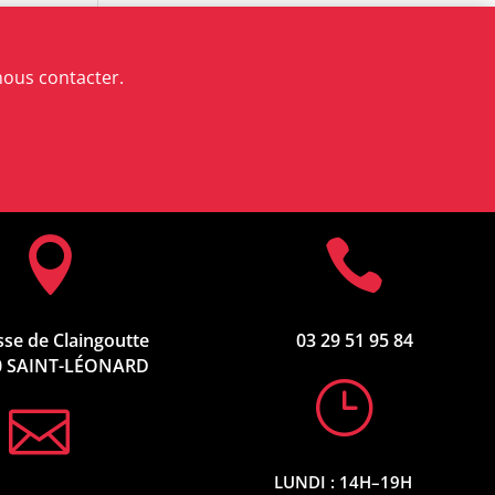
ous contacter.


se de Claingoutte
03 29 51 95 84
0 SAINT-LÉONARD
}

LUNDI : 14H–19H