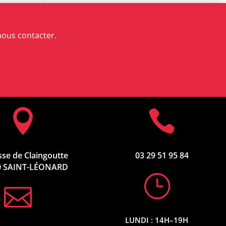
ous contacter.


se de Claingoutte
03 29 51 95 84
0 SAINT-LÉONARD
}

LUNDI : 14H–19H